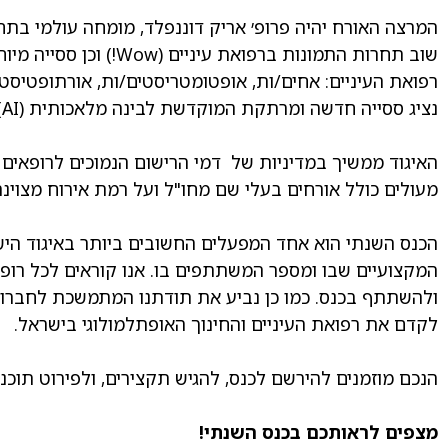
המרצה האורח יהיה פרופ׳ אריק דוננפלד, מומחה עולמי בתח
רפואת העיניים: אחים/ות, אופטומטריסטים/ות, אורתופטיסטים
נציג ססייה חדשה ומרתקת המוקדשת לבינה מלאכותית (AI) ברפואת עיניים – נושא שמשנה את פני המקצוע במהירות.
האיגוד ממשיך במדיניות של דמי הרישום הנמוכים לרופאים ה
מעולים כולל אורחים בעלי שם מחו"ל ועל רמת אירוח מצוינת
הכנס השנתי הוא אחד המפעלים החשובים ביותר באיגוד הישר
המקצועיים שבו ומספר המשתתפים בו. אנו קוראים לכל רופא
ולהשתתף בכנס. כמו כן נביע את תודתנו המתמשכת לחברו
לקדם את רפואת העיניים והחינוך האופתלמולוגי בישראל.
הנכם מוזמנים להירשם לכנס, להגיש תקצירים, ולפירוט תוכני
מצפים לראותכם בכנס השנתי!