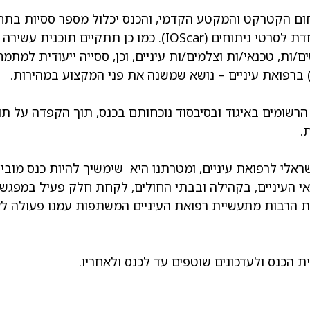
ום הקטרקט והמקטע הקדמי, והכנס יכלול מספר ססיות בתחום
שוב תחרות התמונות ברפואת עיניים (Wow!) וכן ססייה מיוחדת לסרטי ניתוחים (car
/ות, טכנאי/ות וצלמים/ות עיניים, וכן, ססייה ייעודית למתמ
רשומים באיגוד ובסיבסוד נוכחותם בכנס, תוך הקפדה על תוכן
.
אלי לרפואת עיניים, ומטרתנו היא שימשיך להיות כנס מובי
י העיניים, בקהילה ובבתי החולים, לקחת חלק פעיל במפגש 
ת הרבות מתעשיית רפואת העיניים המשתפות עמנו פעולה ל
ת הכנס ולעדכונים שוטפים עד לכנס ולאחריו.